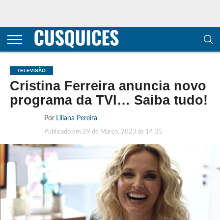
CONTACTOS
HOME
POLÍTICA DE
SOBRE
TERMOS E
TRANSPARÊNCIA
PRIVACIDADE
NÓS
CONDIÇÕES
E
E COOKIES
METODOLOGIA
TELEVISÃO
Cristina Ferreira anuncia novo
programa da TVI… Saiba tudo!
Por
Liliana Pereira
Publicado em
29 de Março, 2023 às 14:35