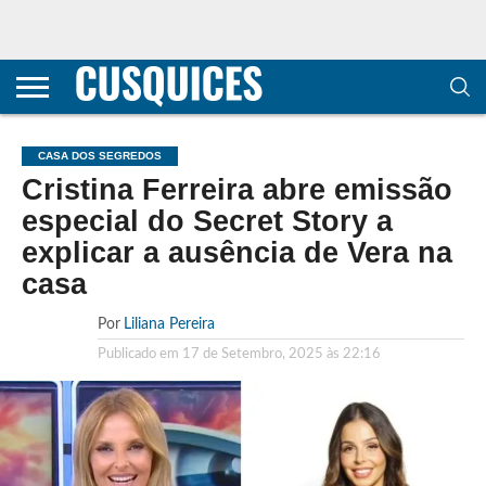
CONTACTOS
HOME
POLÍTICA DE
SOBRE
TERMOS E
TRANSPARÊNCIA
PRIVACIDADE
NÓS
CONDIÇÕES
E
E COOKIES
METODOLOGIA
CASA DOS SEGREDOS
Cristina Ferreira abre emissão
especial do Secret Story a
explicar a ausência de Vera na
casa
Por
Liliana Pereira
Publicado em
17 de Setembro, 2025 às 22:16