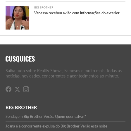
BIG BROTHER
Vanessa recebeu avião com informações do exterior
Saiba tudo sobre Reality Shows, Famosos e muito mais. Todas as
notícias, novidades, concorrentes e acontecimentos ao minuto.
BIG BROTHER
Sondagem Big Brother Verão: Quem quer salvar?
Joana é a concorrente expulsa do Big Brother Verão esta noite