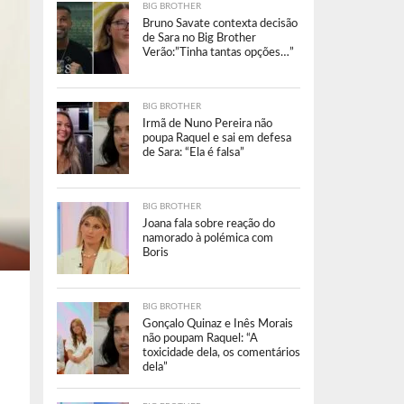
BIG BROTHER
Bruno Savate contexta decisão
de Sara no Big Brother
Verão:”Tinha tantas opções…”
BIG BROTHER
Irmã de Nuno Pereira não
poupa Raquel e sai em defesa
de Sara: “Ela é falsa”
BIG BROTHER
Joana fala sobre reação do
namorado à polémica com
Boris
BIG BROTHER
Gonçalo Quinaz e Inês Morais
não poupam Raquel: “A
toxicidade dela, os comentários
dela”