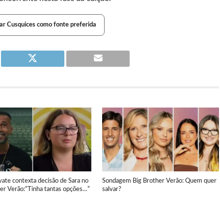
ar Cusquices como fonte preferida
ate contexta decisão de Sara no
Sondagem Big Brother Verão: Quem quer
her Verão:”Tinha tantas opções…”
salvar?