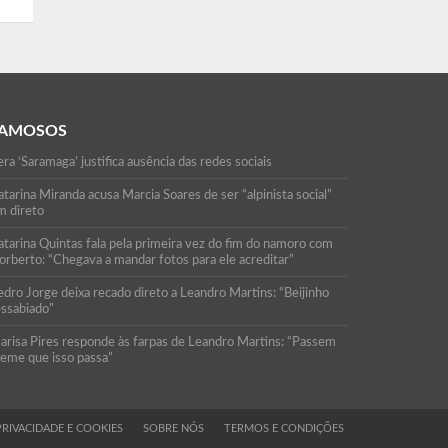
AMOSOS
ra ‘Saramaga’ justifica ausência das redes sociais
tarina Miranda acusa Marcia Soares de ser “alpinista social”
m direto
atarina Quintas fala pela primeira vez do fim do namoro com
orberto: “Chegava a mandar fotos para ele acreditar”
edro Jorge deixa recado direto a Leandro Martins: “Beijinho
essabiado”
arisa Pires responde às farpas de Leandro Martins: “Passem
reme que isso passa”
PRIVACIDADE E COOKIES
SOBRE NÓS
TERMOS E CONDIÇÕES