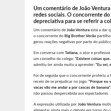
Um comentário de João Ventura
redes sociais. O concorrente d
depreciativa para se referir a c
Um comentário de
João Ventura
está a dar q
o concorrente do
Big Brother Verão
partilho
gerou reações negativas por parte do público
Em conversa com
Tatiana
, o ator e profess
um conselho da colega:
“Existem coisas que…
admitiu ter ainda muito a aprender:
“Eu sei,
Foi de seguida que o concorrente proferiu a fr
receio de se prejudicar no jogo:
“Porque eu v
vacas vão me andar a por cascas de banana”
não passou despercebida aos espectadores.
A expressão utilizada por
João Ventura
motiv
alimentar ainda mais o debate em torno do c