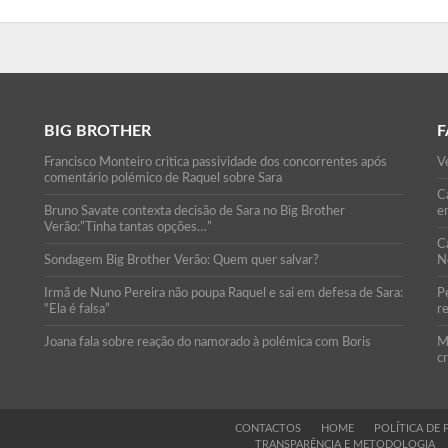
BIG BROTHER
F
Francisco Monteiro critica passividade dos concorrentes após
Ve
comentário polémico de Raquel sobre Sara
Ca
Bruno Savate contexta decisão de Sara no Big Brother
e
Verão:”Tinha tantas opções…”
C
Sondagem Big Brother Verão: Quem quer salvar?
N
Irmã de Nuno Pereira não poupa Raquel e sai em defesa de Sara:
P
“Ela é falsa”
r
Joana fala sobre reação do namorado à polémica com Boris
M
c
CONTACTOS
HOME
POLÍTICA DE 
TRANSPARÊNCIA E METODOLOGIA