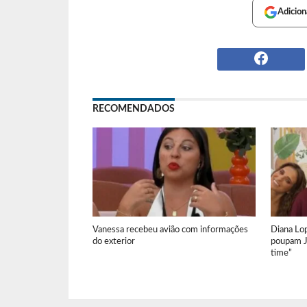
Adicion
RECOMENDADOS
Vanessa recebeu avião com informações
Diana Lop
do exterior
poupam J
time”