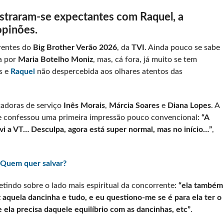
straram-se expectantes com Raquel, a
opinões.
rentes do
Big Brother Verão 2026
, da
TVI
. Ainda pouco se sabe
a por
Maria Botelho Moniz
, mas, cá fora, já muito se tem
s e
Raquel
não despercebida aos olhares atentos das
tadoras de serviço
Inês Morais
,
Márcia Soares
e
Diana Lopes
. A
e confessou uma primeira impressão pouco convencional:
“A
vi a VT… Desculpa, agora está super normal, mas no início…”
,
 Quem quer salvar?
etindo sobre o lado mais espiritual da concorrente:
“ela também
z aquela dancinha e tudo, e eu questiono-me se é para ela ter o
e ela precisa daquele equilíbrio com as dancinhas, etc”
.