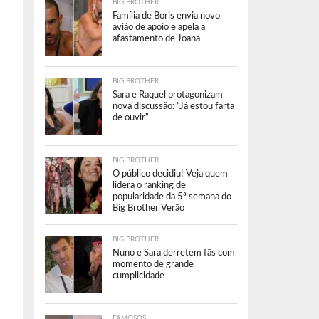
BIG BROTHER
Família de Boris envia novo
avião de apoio e apela a
afastamento de Joana
BIG BROTHER
Sara e Raquel protagonizam
nova discussão: “Já estou farta
de ouvir”
BIG BROTHER
O público decidiu! Veja quem
lidera o ranking de
popularidade da 5ª semana do
Big Brother Verão
BIG BROTHER
Nuno e Sara derretem fãs com
momento de grande
cumplicidade
FAMOSOS