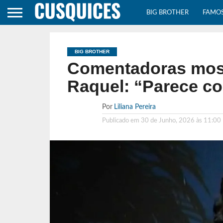
BIG BROTHER
FAMO
BIG BROTHER
Comentadoras most
Raquel: “Parece c
Por
Liliana Pereira
Publicado em
30 de Junho, 2026 às 11:00