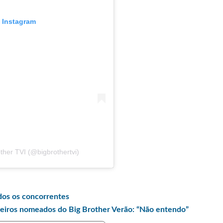
o Instagram
ther TVI (@bigbrothertvi)
dos os concorrentes
meiros nomeados do Big Brother Verão: “Não entendo”