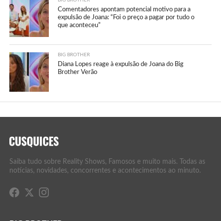
BIG BROTHER
Comentadores apontam potencial motivo para a
expulsão de Joana: “Foi o preço a pagar por tudo o
que aconteceu”
BIG BROTHER
Diana Lopes reage à expulsão de Joana do Big
Brother Verão
Saiba tudo sobre Reality Shows, Famosos e muito mais. Todas as
notícias, novidades, concorrentes e acontecimentos ao minuto.