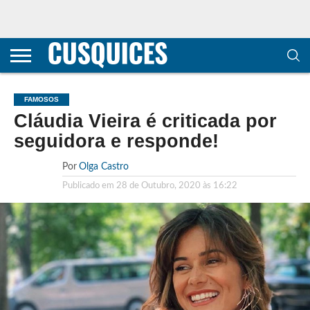
CONTACTOS
HOME
POLÍTICA DE
SOBRE
TERMOS E
TRANSPARÊNCIA
PRIVACIDADE
NÓS
CONDIÇÕES
E
E COOKIES
METODOLOGIA
FAMOSOS
Cláudia Vieira é criticada por
seguidora e responde!
Por
Olga Castro
Publicado em
28 de Outubro, 2020 às 16:22