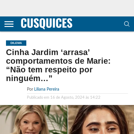
CONTACTOS
HOME
POLÍTICA DE
SOBRE
TERMOS E
TRANSPARÊNCIA
PRIVACIDADE
NÓS
CONDIÇÕES
E
E COOKIES
METODOLOGIA
DILEMA
Cinha Jardim ‘arrasa’
comportamentos de Marie:
“Não tem respeito por
ninguém…”
Por
Liliana Pereira
Publicado em
16 de Agosto, 2024 às 14:22