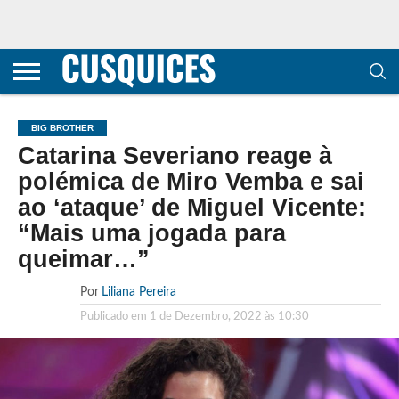
CONTACTOS
HOME
POLÍTICA DE
SOBRE
TERMOS E
TRANSPARÊNCIA
PRIVACIDADE
NÓS
CONDIÇÕES
E
E COOKIES
METODOLOGIA
BIG BROTHER
Catarina Severiano reage à
polémica de Miro Vemba e sai
ao ‘ataque’ de Miguel Vicente:
“Mais uma jogada para
queimar…”
Por
Liliana Pereira
Publicado em
1 de Dezembro, 2022 às 10:30