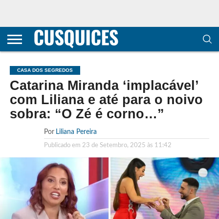
CONTACTOS
HOME
POLÍTICA DE
SOBRE
TERMOS E
TRANSPARÊNCIA
PRIVACIDADE
NÓS
CONDIÇÕES
E
E COOKIES
METODOLOGIA
CASA DOS SEGREDOS
Catarina Miranda ‘implacável’
com Liliana e até para o noivo
sobra: “O Zé é corno…”
Por
Liliana Pereira
Publicado em
23 de Setembro, 2025 às 11:42