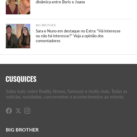
dinâmica entre Boris e Joana
BIG BROTHER
Sara e Nuno em destaque no Extra: “Há interesse
ou não há interesse?” Veja a opinião dos
comentadores
Saiba tudo sobre Reality Shows, Famosos e muito mais. Todas as
notícias, novidades, concorrentes e acontecimentos ao minuto.
BIG BROTHER