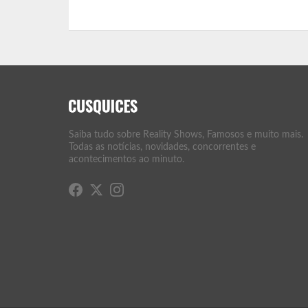
Saiba tudo sobre Reality Shows, Famosos e muito mais.
Todas as notícias, novidades, concorrentes e
acontecimentos ao minuto.