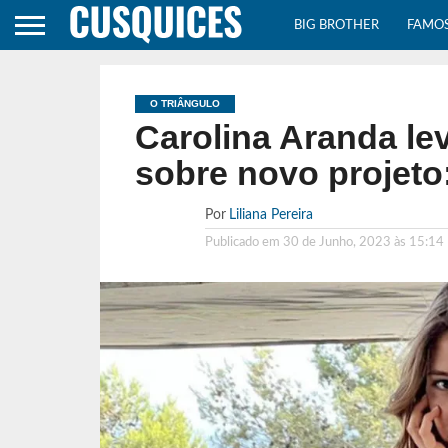
BIG BROTHER
FAMO
O TRIÂNGULO
Carolina Aranda lev
sobre novo projeto
Por
Liliana Pereira
Publicado em
30 de Junho, 2023 às 15:14