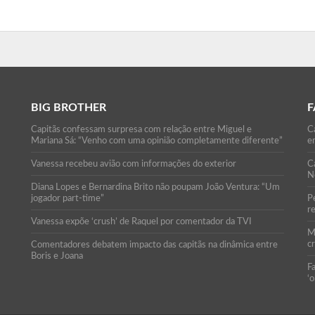
BIG BROTHER
F
Capitãs confessam surpresa com relação entre Miguel e
Ca
Mariana Sá: “Venho com uma opinião completamente diferente”
e
Vanessa recebeu avião com informações do exterior
C
N
Diana Lopes e Bernardina Brito não poupam João Ventura: “Um
jogador part-time”
P
r
Vanessa expõe ‘crush’ de Raquel por comentador da TVI
M
c
Comentadores debatem impacto das capitãs na dinâmica entre
Boris e Joana
F
‘o