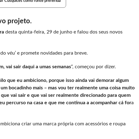
ar Cusquices como fonte preferida
vo projeto.
ra
desta quinta-feira, 29 de junho e falou dos seus novos
 do véu’ e promete novidades para breve.
m, vai sair daqui a umas semanas
“, começou por dizer.
ilo que eu ambiciono, porque isso ainda vai demorar algum
ou um bocadinho mais – mas vou ter realmente uma coisa muito
 que vai sair e que vai ser realmente direcionado para quem
u percurso na casa e que me continua a acompanhar cá for
a
mbiciona criar uma marca própria com acessórios e roupa