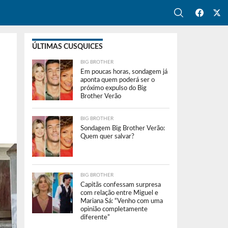
ÚLTIMAS CUSQUICES
BIG BROTHER
Em poucas horas, sondagem já
aponta quem poderá ser o
próximo expulso do Big
Brother Verão
BIG BROTHER
Sondagem Big Brother Verão:
Quem quer salvar?
BIG BROTHER
Capitãs confessam surpresa
com relação entre Miguel e
Mariana Sá: “Venho com uma
opinião completamente
diferente”