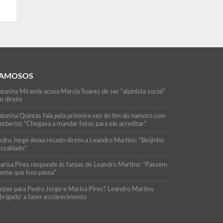
AMOSOS
tarina Miranda acusa Marcia Soares de ser “alpinista social”
m direto
atarina Quintas fala pela primeira vez do fim do namoro com
orberto: “Chegava a mandar fotos para ele acreditar”
edro Jorge deixa recado direto a Leandro Martins: “Beijinho
essabiado”
arisa Pires responde às farpas de Leandro Martins: “Passem
reme que isso passa”
arpas para Pedro Jorge e Marisa Pires? Leandro Martins
brigado’ a fazer esclarecimento