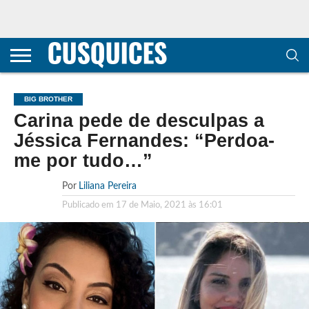
CONTACTOS
HOME
POLÍTICA DE
SOBRE
TERMOS E
TRANSPARÊNCIA
PRIVACIDADE
NÓS
CONDIÇÕES
E
E COOKIES
METODOLOGIA
BIG BROTHER
Carina pede de desculpas a
Jéssica Fernandes: “Perdoa-
me por tudo…”
Por
Liliana Pereira
Publicado em
17 de Maio, 2021 às 16:01