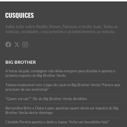
Saiba tudo sobre Reality Shows, Famosos e muito mais. Todas as
notícias, novidades, concorrentes e acontecimentos ao minuto.
BIG BROTHER
A horas da gala, sondagem não deixa margem para dúvidas e aponta o
próximo expulso do Big Brother Verão
Tatiana implacável com o jogo de casal no Big Brother Verão:”Parece que
precisam de um workshop”
“Quem vai sair?” Fãs do Big Brother Verão divididos
Bernardina Brito e Diana Lopes apontam quem devia ser expulso do Big
Brother Verão deste domingo
Cândido Pereira aponta o dedo a Joana: “Acho um bocadinho feio”