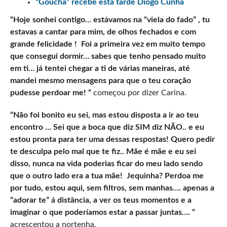
“Goucha” recebe esta tarde Diogo Cunha
“Hoje sonhei contigo… estávamos na “viela do fado” , tu
estavas a cantar para mim, de olhos fechados e com
grande felicidade ! Foi a primeira vez em muito tempo
que consegui dormir… sabes que tenho pensado muito
em ti… já tentei chegar a ti de várias maneiras, até
mandei mesmo mensagens para que o teu coração
pudesse perdoar me! “
começou por dizer Carina.
“Não foi bonito eu sei, mas estou disposta a ir ao teu
encontro … Sei que a boca que diz SIM diz NÃO.. e eu
estou pronta para ter uma dessas respostas! Quero pedir
te desculpa pelo mal que te fiz.. Mãe é mãe e eu sei
disso, nunca na vida poderias ficar do meu lado sendo
que o outro lado era a tua mãe! Jequinha? Perdoa me
por tudo, estou aqui, sem filtros, sem manhas…. apenas a
“adorar te” á distância, a ver os teus momentos e a
imaginar o que poderíamos estar a passar juntas…. “
acrescentou a nortenha.