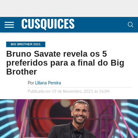
CONTACTOS
HOME
POLÍTICA DE
SOBRE
TERMOS E
TRANSPARÊNCIA
PRIVACIDADE
NÓS
CONDIÇÕES
E
E COOKIES
METODOLOGIA
BIG BROTHER 2021
Bruno Savate revela os 5
preferidos para a final do Big
Brother
Por
Liliana Pereira
Publicado em
19 de Novembro, 2021 às 16:04