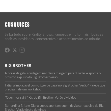
Saiba tudo sobre Reality Shows, Famosos e muito mais. Todas as
notícias, novidades, concorrentes e acontecimentos ao minuto.
BIG BROTHER
A horas da gala, sondagem não deixa margem para dúvidas e aponta o
próximo expulso do Big Brother Verão
Tatiana implacável com o jogo de casal no Big Brother Verão:”Parece que
precisam de um workshop”
“Quem vai sair?” Fãs do Big Brother Verão divididos
Bernardina Brito e Diana Lopes apontam quem devia ser expulso do Big
Brother Verão deste domingo