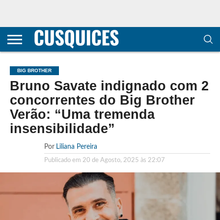
CONTACTOS
HOME
POLÍTICA DE
SOBRE
TERMOS E
TRANSPARÊNCIA
PRIVACIDADE
NÓS
CONDIÇÕES
E
E COOKIES
METODOLOGIA
BIG BROTHER
Bruno Savate indignado com 2
concorrentes do Big Brother
Verão: “Uma tremenda
insensibilidade”
Por
Liliana Pereira
Publicado em
20 de Agosto, 2025 às 22:07