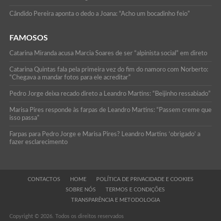
Cândido Pereira aponta o dedo a Joana: “Acho um bocadinho feio”
FAMOSOS
Catarina Miranda acusa Marcia Soares de ser “alpinista social” em direto
Catarina Quintas fala pela primeira vez do fim do namoro com Norberto:
“Chegava a mandar fotos para ele acreditar”
Pedro Jorge deixa recado direto a Leandro Martins: “Beijinho ressabiado”
Marisa Pires responde às farpas de Leandro Martins: “Passem creme que
isso passa”
Farpas para Pedro Jorge e Marisa Pires? Leandro Martins ‘obrigado’ a
fazer esclarecimento
CONTACTOS
HOME
POLÍTICA DE PRIVACIDADE E COOKIES
SOBRE NÓS
TERMOS E CONDIÇÕES
TRANSPARÊNCIA E METODOLOGIA
Copyright © 2026. Todos os direitos reservados