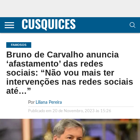
CONTACTOS
HOME
POLÍTICA DE
SOBRE
TERMOS E
TRANSPARÊNCIA
PRIVACIDADE
NÓS
CONDIÇÕES
E
E COOKIES
METODOLOGIA
FAMOSOS
Bruno de Carvalho anuncia
‘afastamento’ das redes
sociais: “Não vou mais ter
intervenções nas redes sociais
até…”
Por
Liliana Pereira
Publicado em
20 de Novembro, 2023 às 15:26