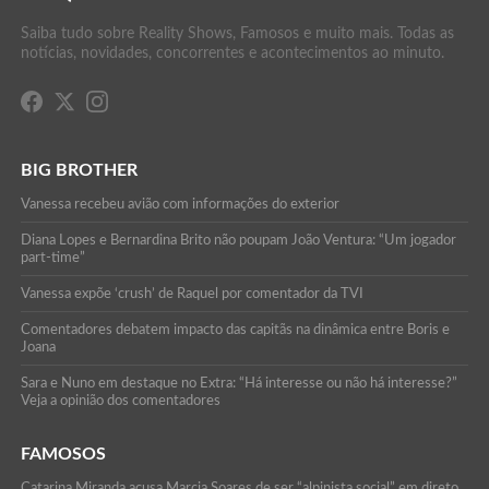
Saiba tudo sobre Reality Shows, Famosos e muito mais. Todas as
notícias, novidades, concorrentes e acontecimentos ao minuto.
BIG BROTHER
Vanessa recebeu avião com informações do exterior
Diana Lopes e Bernardina Brito não poupam João Ventura: “Um jogador
part-time”
Vanessa expõe ‘crush’ de Raquel por comentador da TVI
Comentadores debatem impacto das capitãs na dinâmica entre Boris e
Joana
Sara e Nuno em destaque no Extra: “Há interesse ou não há interesse?”
Veja a opinião dos comentadores
FAMOSOS
Catarina Miranda acusa Marcia Soares de ser “alpinista social” em direto