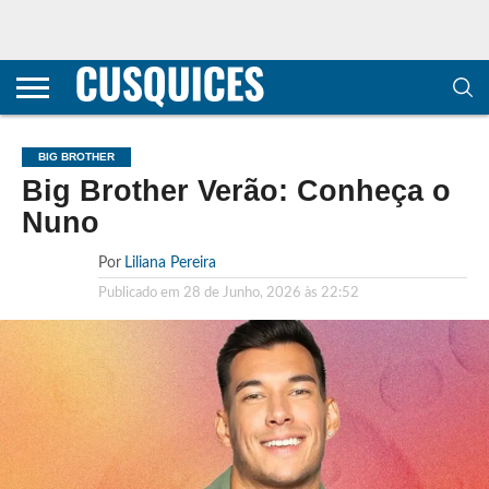
CONTACTOS
HOME
POLÍTICA DE
SOBRE
TERMOS E
TRANSPARÊNCIA
PRIVACIDADE
NÓS
CONDIÇÕES
E
E COOKIES
METODOLOGIA
BIG BROTHER
Big Brother Verão: Conheça o
Nuno
Por
Liliana Pereira
Publicado em
28 de Junho, 2026 às 22:52