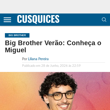
CONTACTOS
HOME
POLÍTICA DE
SOBRE
TERMOS E
TRANSPARÊNCIA
PRIVACIDADE
NÓS
CONDIÇÕES
E
E COOKIES
METODOLOGIA
BIG BROTHER
Big Brother Verão: Conheça o
Miguel
Por
Liliana Pereira
Publicado em
28 de Junho, 2026 às 22:59