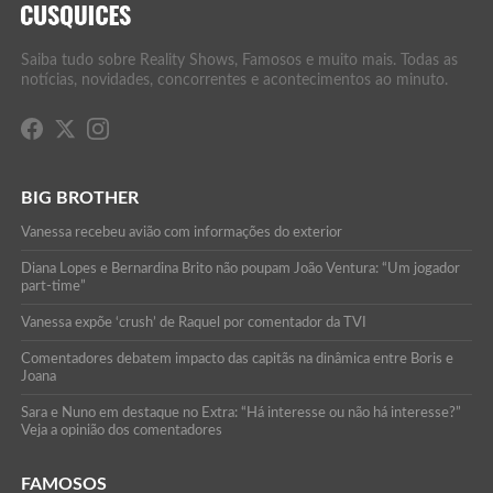
Saiba tudo sobre Reality Shows, Famosos e muito mais. Todas as
notícias, novidades, concorrentes e acontecimentos ao minuto.
BIG BROTHER
Vanessa recebeu avião com informações do exterior
Diana Lopes e Bernardina Brito não poupam João Ventura: “Um jogador
part-time”
Vanessa expõe ‘crush’ de Raquel por comentador da TVI
Comentadores debatem impacto das capitãs na dinâmica entre Boris e
Joana
Sara e Nuno em destaque no Extra: “Há interesse ou não há interesse?”
Veja a opinião dos comentadores
FAMOSOS