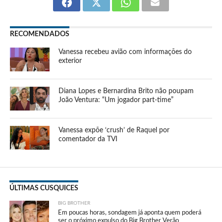
RECOMENDADOS
Vanessa recebeu avião com informações do
exterior
Diana Lopes e Bernardina Brito não poupam
João Ventura: “Um jogador part-time”
Vanessa expõe ‘crush’ de Raquel por
comentador da TVI
ÚLTIMAS CUSQUICES
BIG BROTHER
Em poucas horas, sondagem já aponta quem poderá
ser o próximo expulso do Big Brother Verão