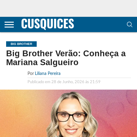
CONTACTOS
HOME
POLÍTICA DE
SOBRE
TERMOS E
TRANSPARÊNCIA
PRIVACIDADE
NÓS
CONDIÇÕES
E
E COOKIES
METODOLOGIA
BIG BROTHER
Big Brother Verão: Conheça a
Mariana Salgueiro
Por
Liliana Pereira
Publicado em
28 de Junho, 2026 às 21:59