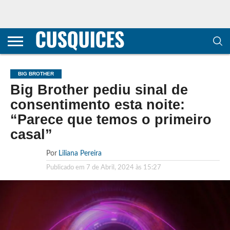
CONTACTOS
HOME
POLÍTICA DE
SOBRE
TERMOS E
TRANSPARÊNCIA
PRIVACIDADE
NÓS
CONDIÇÕES
E
E COOKIES
METODOLOGIA
BIG BROTHER
Big Brother pediu sinal de
consentimento esta noite:
“Parece que temos o primeiro
casal”
Por
Liliana Pereira
Publicado em
7 de Abril, 2024 às 15:27