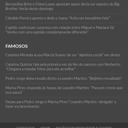
Bernardina Brito e Diana Lopes apontam quem devia ser expulso do Big
Brother Verão deste domingo
Cândido Pereira aponta o dedo a Joana: “Acho um bocadinho feio”
Capitãs confessam surpresa com relação entre Miguel e Mariana Sá:
“Venho com uma opinião completamente diferente”
FAMOSOS
Catarina Miranda acusa Marcia Soares de ser “alpinista social” em direto
Catarina Quintas fala pela primeira vez do fim do namoro com Norberto:
“Chegava a mandar fotos para ele acreditar”
Pedro Jorge deixa recado direto a Leandro Martins: “Beijinho ressabiado”
Marisa Pires responde às farpas de Leandro Martins: “Passem creme que
isso passa”
Farpas para Pedro Jorge e Marisa Pires? Leandro Martins ‘obrigado’ a
fazer esclarecimento