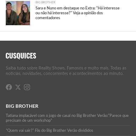
BIG BROTHER
Sara e Nuno em destaque no Extra: “Há interesse
ou não há interesse?” Veja a opinião dos
comentadores
Saiba tudo sobre Reality Shows, Famosos e muito mais. Todas as
notícias, novidades, concorrentes e acontecimentos ao minuto.
BIG BROTHER
Tatiana implacável com o jogo de casal no Big Brother Verão:”Parece que
precisam de um workshop”
“Quem vai sair?” Fãs do Big Brother Verão divididos