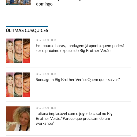
domingo
ÚLTIMAS CUSQUICES
BIG BROTHER
Em poucas horas, sondagem já aponta quem poderá
ser o próximo expulso do Big Brother Verão
BIG BROTHER
Sondagem Big Brother Verão: Quem quer salvar?
BIG BROTHER
Tatiana implacável com o jogo de casal no Big
Brother Verão:”Parece que precisam de um
workshop”