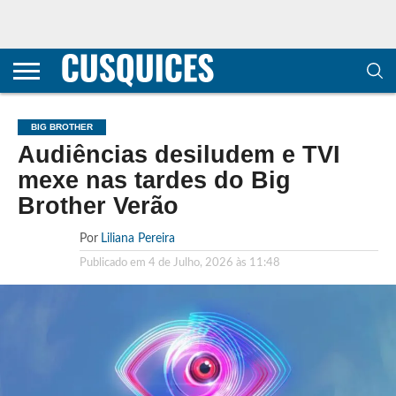
CONTACTOS
HOME
POLÍTICA DE
SOBRE
TERMOS E
TRANSPARÊNCIA
PRIVACIDADE
NÓS
CONDIÇÕES
E
E COOKIES
METODOLOGIA
BIG BROTHER
Audiências desiludem e TVI
mexe nas tardes do Big
Brother Verão
Por
Liliana Pereira
Publicado em
4 de Julho, 2026 às 11:48