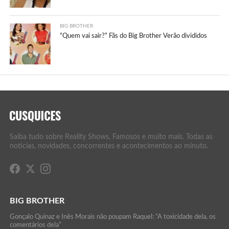
BIG BROTHER
“Quem vai sair?” Fãs do Big Brother Verão divididos
Saiba tudo sobre Reality Shows, Famosos e muito mais. Todas as
notícias, novidades, concorrentes e acontecimentos ao minuto.
BIG BROTHER
Gonçalo Quinaz e Inês Morais não poupam Raquel: “A toxicidade dela, os
comentários dela”