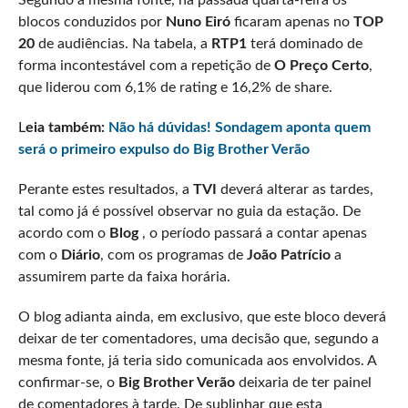
blocos conduzidos por
Nuno Eiró
ficaram apenas no
TOP
20
de audiências. Na tabela, a
RTP1
terá dominado de
forma incontestável com a repetição de
O Preço Certo
,
que liderou com 6,1% de rating e 16,2% de share.
L
eia também:
Não há dúvidas! Sondagem aponta quem
será o primeiro expulso do Big Brother Verão
Perante estes resultados, a
TVI
deverá alterar as tardes,
tal como já é possível observar no guia da estação. De
acordo com o
Blog
, o período passará a contar apenas
com o
Diário
, com os programas de
João Patrício
a
assumirem parte da faixa horária.
O blog adianta ainda, em exclusivo, que este bloco deverá
deixar de ter comentadores, uma decisão que, segundo a
mesma fonte, já teria sido comunicada aos envolvidos. A
confirmar-se, o
Big Brother Verão
deixaria de ter painel
de comentadores à tarde. De sublinhar que esta