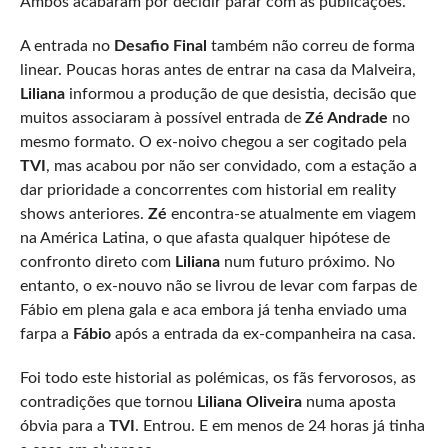
Ambos acabaram por decidir parar com as publicações.
A entrada no
Desafio Final
também não correu de forma
linear. Poucas horas antes de entrar na casa da Malveira,
Liliana
informou a produção de que desistia, decisão que
muitos associaram à possível entrada de
Zé Andrade
no
mesmo formato. O ex-noivo chegou a ser cogitado pela
TVI
, mas acabou por não ser convidado, com a estação a
dar prioridade a concorrentes com historial em reality
shows anteriores.
Zé
encontra-se atualmente em viagem
na América Latina, o que afasta qualquer hipótese de
confronto direto com
Liliana
num futuro próximo. No
entanto, o ex-nouvo não se livrou de levar com farpas de
Fábio em plena gala e aca embora já tenha enviado uma
farpa a
Fábio
após a entrada da ex-companheira na casa.
Foi todo este historial as polémicas, os fãs fervorosos, as
contradições que tornou
Liliana Oliveira
numa aposta
óbvia para a
TVI
. Entrou. E em menos de 24 horas já tinha