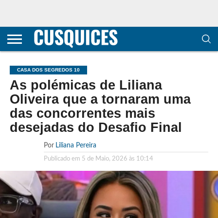
CONTACTOS
HOME
POLÍTICA DE
SOBRE
TERMOS E
TRANSPARÊNCIA
PRIVACIDADE
NÓS
CONDIÇÕES
E
E COOKIES
METODOLOGIA
CASA DOS SEGREDOS 10
As polémicas de Liliana
Oliveira que a tornaram uma
das concorrentes mais
desejadas do Desafio Final
Por
Liliana Pereira
Publicado em
5 de Maio, 2026 às 10:14