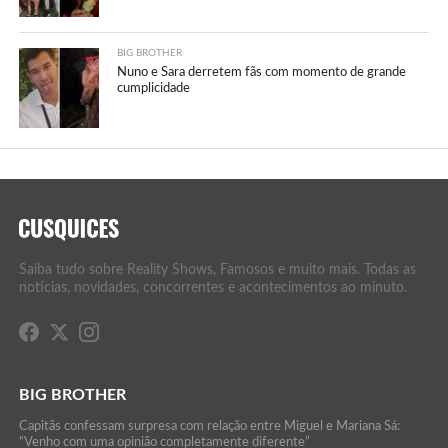
BIG BROTHER
Nuno e Sara derretem fãs com momento de grande
cumplicidade
Saiba tudo sobre Reality Shows, Famosos e muito mais. Todas as
notícias, novidades, concorrentes e acontecimentos ao minuto.
BIG BROTHER
Capitãs confessam surpresa com relação entre Miguel e Mariana Sá:
“Venho com uma opinião completamente diferente”