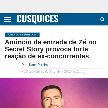
CONTACTOS
HOME
POLÍTICA DE
SOBRE
TERMOS E
TRANSPARÊNCIA
PRIVACIDADE
NÓS
CONDIÇÕES
E
E COOKIES
METODOLOGIA
CASA DOS SEGREDOS
Anúncio da entrada de Zé no
Secret Story provoca forte
reação de ex-concorrentes
Por
Liliana Pereira
Publicado em
28 de Setembro, 2025 às 21:40