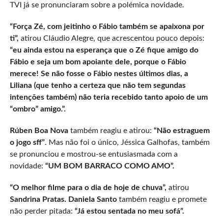
TVI já se pronunciaram sobre a polémica novidade.
“Força Zé, com jeitinho o Fábio também se apaixona por
ti”,
atirou Cláudio Alegre, que acrescentou pouco depois:
“eu ainda estou na esperança que o Zé fique amigo do
Fábio e seja um bom apoiante dele, porque o Fábio
merece! Se não fosse o Fábio nestes últimos dias, a
Liliana (que tenho a certeza que não tem segundas
intenções também) não teria recebido tanto apoio de um
“ombro” amigo.”.
Rúben Boa Nova
também reagiu e atirou:
“Não estraguem
o jogo sff”
. Mas não foi o único, Jéssica Galhofas, também
se pronunciou e mostrou-se entusiasmada com a
novidade:
“UM BOM BARRACO COMO AMO”.
“O melhor filme para o dia de hoje de chuva”,
atirou
Sandrina Pratas. Daniela Santo
também reagiu e promete
não perder pitada:
“Já estou sentada no meu sofá”.