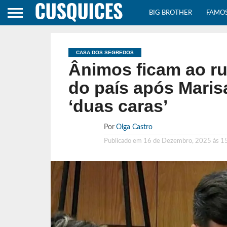
BIG BROTHER
FAMO
CASA DOS SEGREDOS
Ânimos ficam ao ru
do país após Maris
‘duas caras’
Por
Olga Castro
Publicado em
16 de Dezembro, 2025 às 1