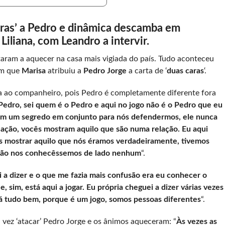
caras’ a Pedro e dinâmica descamba em
iliana, com Leandro a intervir.
aram a aquecer na casa mais vigiada do país. Tudo aconteceu
em que
Marisa
atribuiu a
Pedro Jorge
a carta de ‘
duas caras
‘.
ta ao companheiro, pois Pedro é completamente diferente fora
edro, sei quem é o Pedro e aqui no jogo não é o Pedro que eu
em um segredo em conjunto para nós defendermos, ele nunca
ação, vocês mostram aquilo que são numa relação. Eu aqui
 mostrar aquilo que nós éramos verdadeiramente, tivemos
 não nos conhecêssemos de lado nenhum
“.
i a dizer e o que me fazia mais confusão era eu conhecer o
e, sim, está aqui a jogar. Eu própria cheguei a dizer várias vezes
á tudo bem, porque é um jogo, somos pessoas diferentes
“.
vez ‘atacar’ Pedro Jorge e os ânimos aqueceram: “
Às vezes as