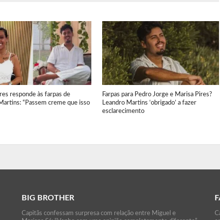
res responde às farpas de
Farpas para Pedro Jorge e Marisa Pires?
Martins: “Passem creme que isso
Leandro Martins ‘obrigado’ a fazer
esclarecimento
BIG BROTHER
F
Capitãs confessam surpresa com relação entre Miguel e
Ca