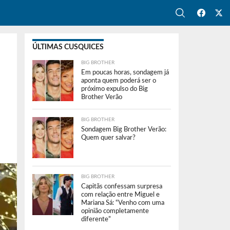
ÚLTIMAS CUSQUICES
BIG BROTHER
Em poucas horas, sondagem já
aponta quem poderá ser o
próximo expulso do Big
Brother Verão
BIG BROTHER
Sondagem Big Brother Verão:
Quem quer salvar?
BIG BROTHER
Capitãs confessam surpresa
com relação entre Miguel e
Mariana Sá: “Venho com uma
opinião completamente
diferente”