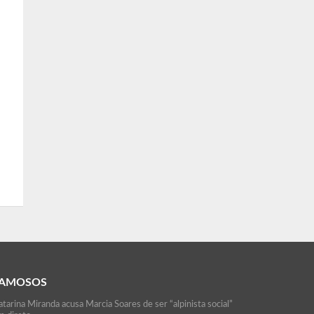
AMOSOS
tarina Miranda acusa Marcia Soares de ser “alpinista social”