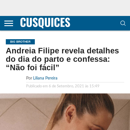
CONTACTOS
HOME
POLÍTICA DE
SOBRE
TERMOS E
TRANSPARÊNCIA
PRIVACIDADE
NÓS
CONDIÇÕES
E
E COOKIES
METODOLOGIA
BIG BROTHER
Andreia Filipe revela detalhes
do dia do parto e confessa:
“Não foi fácil”
Por
Liliana Pereira
Publicado em
6 de Setembro, 2021 às 15:49