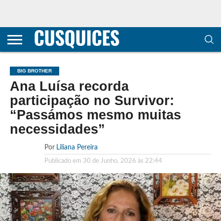
CONTACTOS
HOME
POLÍTICA DE
SOBRE
TERMOS E
TRANSPARÊNCIA
PRIVACIDADE
NÓS
CONDIÇÕES
E
E COOKIES
METODOLOGIA
BIG BROTHER
Ana Luísa recorda
participação no Survivor:
“Passámos mesmo muitas
necessidades”
Por
Liliana Pereira
Publicado em
30 de Junho, 2026 às 22:44