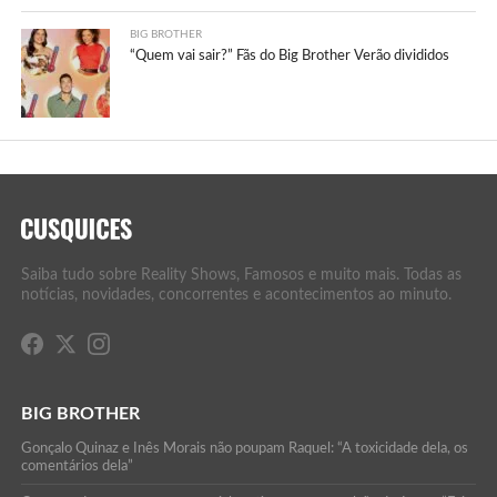
BIG BROTHER
“Quem vai sair?” Fãs do Big Brother Verão divididos
Saiba tudo sobre Reality Shows, Famosos e muito mais. Todas as
notícias, novidades, concorrentes e acontecimentos ao minuto.
BIG BROTHER
Gonçalo Quinaz e Inês Morais não poupam Raquel: “A toxicidade dela, os
comentários dela”