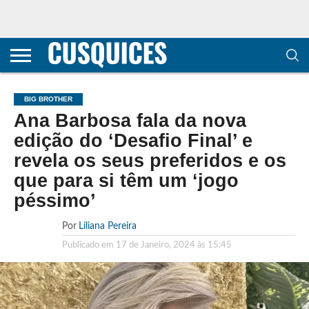
CONTACTOS
HOME
POLÍTICA DE
SOBRE
TERMOS E
TRANSPARÊNCIA
PRIVACIDADE
NÓS
CONDIÇÕES
E
E COOKIES
METODOLOGIA
BIG BROTHER
Ana Barbosa fala da nova
edição do ‘Desafio Final’ e
revela os seus preferidos e os
que para si têm um ‘jogo
péssimo’
Por
Liliana Pereira
Publicado em
17 de Janeiro, 2024 às 15:45