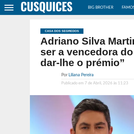
BIG BROTHER
FAMO
CASA DOS SEGREDOS
Adriano Silva Mart
ser a vencedora do
dar-lhe o prémio”
Por
Liliana Pereira
Publicado em
7 de Abril, 2026 às 11:23