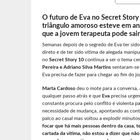
O futuro de Eva no Secret Story 
triângulo amoroso esteve em aná
que a jovem terapeuta pode sa
Semanas depois de o segredo de Eva ter sido
direto e de ter sido vítima de alegada manip
no
Secret Story 10
continua a ser o tema ce
Pereira e Adriano Silva Martins
sentaram-se
Eva precisa de fazer para chegar ao fim do j
Marta Cardoso
deu o mote para a conversa, 
qualquer passo atrás e que
Eva
precisa urge
constante procura pelo conflito é violenta p
necessidade de mudança, apontando as contr
palco ao casal mas voltou a explodir minuto
focar que há mais pessoas dentro da casa, te
cartada da vítima, não estou a dizer que não