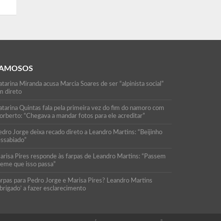
AMOSOS
tarina Miranda acusa Marcia Soares de ser “alpinista social”
m direto
atarina Quintas fala pela primeira vez do fim do namoro com
orberto: “Chegava a mandar fotos para ele acreditar”
edro Jorge deixa recado direto a Leandro Martins: “Beijinho
essabiado”
arisa Pires responde às farpas de Leandro Martins: “Passem
reme que isso passa”
arpas para Pedro Jorge e Marisa Pires? Leandro Martins
brigado’ a fazer esclarecimento