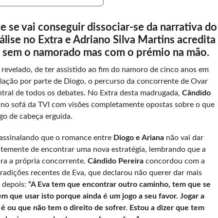
e se vai conseguir dissociar-se da narrativa do
lise no Extra e Adriano Silva Martins acredita
ir sem o namorado mas com o prémio na mão.
 revelado, de ter assistido ao fim do namoro de cinco anos em
ulação por parte de Diogo, o percurso da concorrente de Ovar
ntral de todos os debates. No Extra desta madrugada,
Cândido
 no sofá da TVI com visões completamente opostas sobre o que
ogo de cabeça erguida.
assinalando que o romance entre
Diogo e Ariana
não vai dar
ntemente de encontrar uma nova estratégia, lembrando que a
ara a própria concorrente.
Cândido Pereira
concordou com a
adições recentes de Eva, que declarou não querer dar mais
s depois:
“A Eva tem que encontrar outro caminho, tem que se
m que usar isto porque ainda é um jogo a seu favor. Jogar a
 é ou que não tem o direito de sofrer. Estou a dizer que tem