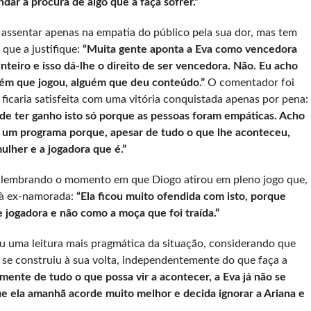
ndar à procura de algo que a faça sofrer.”
assentar apenas na empatia do público pela sua dor, mas tem
que a justifique:
“Muita gente aponta a Eva como vencedora
nteiro e isso dá-lhe o direito de ser vencedora. Não. Eu acho
uém que jogou, alguém que deu conteúdo.”
O comentador foi
ficaria satisfeita com uma vitória conquistada apenas por pena:
a de ter ganho isto só porque as pessoas foram empáticas. Acho
u um programa porque, apesar de tudo o que lhe aconteceu,
ulher e a jogadora que é.”
 lembrando o momento em que Diogo atirou em pleno jogo que,
 à ex-namorada:
“Ela ficou muito ofendida com isto, porque
 jogadora e não como a moça que foi traída.”
u uma leitura mais pragmática da situação, considerando que
 se construiu à sua volta, independentemente do que faça a
ente de tudo o que possa vir a acontecer, a Eva já não se
e ela amanhã acorde muito melhor e decida ignorar a Ariana e