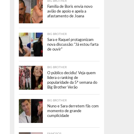
BIG BROTHER
Família de Boris envia novo
avião de apoio e apela a
afastamento de Joana
BIG BROTHER
Sara e Raquel protagonizam
nova discussão: “Já estou farta
de ouvir”
BIG BROTHER
O público decidiu! Veja quem
lidera o ranking de
popularidade da 5ª semana do
Big Brother Verão
BIG BROTHER
Nuno e Sara derretem fãs com
momento de grande
cumplicidade
FAMOSOS