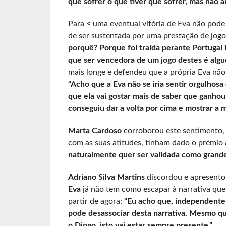
que sofrer o que tiver que sofrer, mas não a
Para
<
uma eventual vitória de Eva não pode 
de ser sustentada por uma prestação de jogo 
porquê? Porque foi traída perante Portugal i
que ser vencedora de um jogo destes é alg
mais longe e defendeu que a própria Eva não 
“Acho que a Eva não se iria sentir orgulhos
que ela vai gostar mais de saber que ganho
conseguiu dar a volta por cima e mostrar a m
Marta Cardoso
corroborou este sentimento,
com as suas atitudes, tinham dado o prémio
naturalmente quer ser validada como grande
Adriano Silva Martins
discordou e apresento
Eva
já não tem como escapar à narrativa que
partir de agora:
“Eu acho que, independentem
pode desassociar desta narrativa. Mesmo qu
o Diogo, isto vai estar sempre presente.”