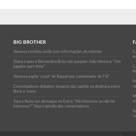
BIG BROTHER
F
Vanessa recebeu avião com informações do exterior
Ca
e
Diana Lopes e Bernardina Brito não poupam João Ventura: “Um
jogador part-time”
C
N
Vanessa expõe ‘crush’ de Raquel por comentador da TVI
P
r
Comentadores debatem impacto das capitãs na dinâmica entre
Boris e Joana
M
c
Sara e Nuno em destaque no Extra: “Há interesse ou não há
interesse?” Veja a opinião dos comentadores
F
‘o