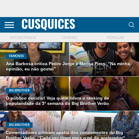
CONTACTOS
HOME
POLÍTICA DE
SOBRE
TERMOS E
TRANSPARÊNCIA
PRIVACIDADE
NÓS
CONDIÇÕES
E
E COOKIES
METODOLOGIA
EM DESTAQUE
ÚLTIMAS
POPULAR
FAMOSOS
Ana Barbosa critica Pedro Jorge e Marisa Pires: “Na minha
opinião, eu não gostei”
BIG BROTHER
O público decidiu! Veja quem lidera o ranking de
popularidade da 3ª semana do Big Brother Verão
BIG BROTHER
Comentadores criticam apatia dos concorrentes do Big
Brother Verão: “Cada vez tiram mais o pé do acelerador”