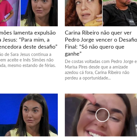
imões lamenta expulsão
Carina Ribeiro não quer ver
a Jesus: “Para mim, a
Pedro Jorge vencer o Desafi
vencedora deste desafio”
Final: “Só não quero que
ganhe”
ão de Sara Jesus continua a
bem aceite e Inês Simões não
De costas voltadas com Pedro Jorge e
lada, mesmo estando de férias.
Marisa Pires desde que a amizade
azedou cá fora, Carina Ribeiro não
perdeu a oportunidade...