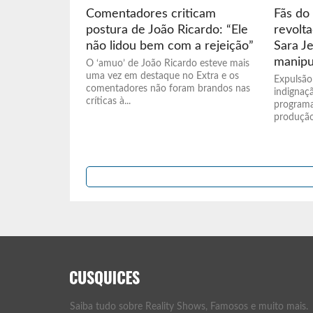
Comentadores criticam
Fãs do 
postura de João Ricardo: “Ele
revolt
não lidou bem com a rejeição”
Sara J
manipu
O ‘amuo’ de João Ricardo esteve mais
uma vez em destaque no Extra e os
Expulsão
comentadores não foram brandos nas
indignaçã
críticas à...
programa
produção
Saiba tudo sobre Reality Shows, Famosos e muito mais.