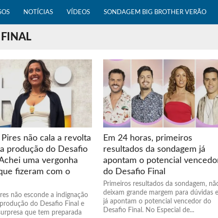
SOS
NOTÍCIAS
VÍDEOS
SONDAGEM BIG BROTHER VERÃO
 FINAL
Pires não cala a revolta
Em 24 horas, primeiros
 a produção do Desafio
resultados da sondagem já
 “Achei uma vergonha
apontam o potencial vencedo
 que fizeram com o
do Desafio Final
Primeiros resultados da sondagem, nã
deixam grande margem para dúvidas 
ires não esconde a indignação
já apontam o potencial vencedor do
 produção do Desafio Final e
Desafio Final. No Especial de...
 surpresa que tem preparada