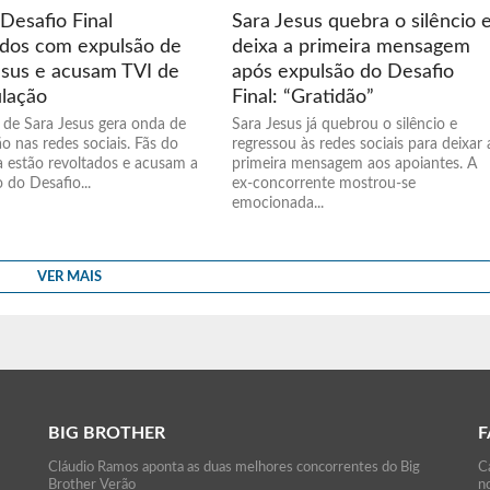
Desafio Final
Sara Jesus quebra o silêncio 
ados com expulsão de
deixa a primeira mensagem
esus e acusam TVI de
após expulsão do Desafio
lação
Final: “Gratidão”
 de Sara Jesus gera onda de
Sara Jesus já quebrou o silêncio e
o nas redes sociais. Fãs do
regressou às redes sociais para deixar 
 estão revoltados e acusam a
primeira mensagem aos apoiantes. A
 do Desafio...
ex-concorrente mostrou-se
emocionada...
VER MAIS
BIG BROTHER
F
Cláudio Ramos aponta as duas melhores concorrentes do Big
C
Brother Verão
n