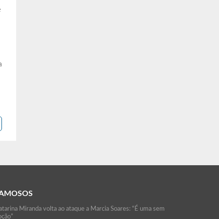
e
a
AMOSOS
atarina Miranda volta ao ataque a Marcia Soares: “É uma sem
oção”