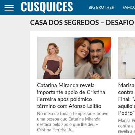
BIG BROTHER
FAMO
CASA DOS SEGREDOS – DESAFIO
Catarina Miranda revela
Marisa 
importante apoio de Cristina
contra
Ferreira após polémico
Final:
término com Afonso Leitão
aquilo
Pedro”
No meio de toda a tempestade, houve
uma pessoa que Catarina Miranda
Marisa P
destaca pelo apoio que lhe deu –
contra a
Cristina Ferreira. A...
revela a