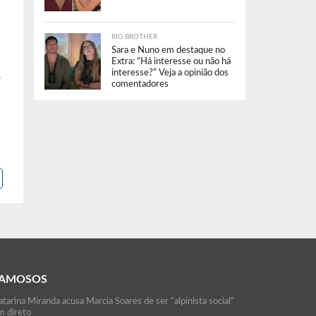
BIG BROTHER
Sara e Nuno em destaque no
Extra: “Há interesse ou não há
interesse?” Veja a opinião dos
r
comentadores
AMOSOS
tarina Miranda acusa Marcia Soares de ser “alpinista social”
m direto