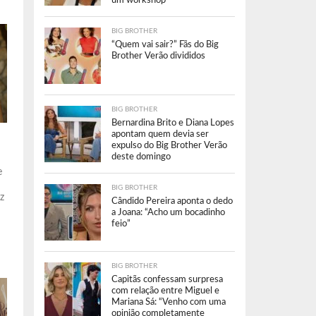
um workshop”
BIG BROTHER
“Quem vai sair?” Fãs do Big
Brother Verão divididos
BIG BROTHER
Bernardina Brito e Diana Lopes
apontam quem devia ser
expulso do Big Brother Verão
deste domingo
e
BIG BROTHER
z
Cândido Pereira aponta o dedo
a Joana: “Acho um bocadinho
feio”
BIG BROTHER
Capitãs confessam surpresa
com relação entre Miguel e
Mariana Sá: “Venho com uma
opinião completamente