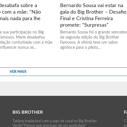
desabafa sobre a
Bernardo Sousa vai estar na
o com a mãe: “Não
gala do Big Brother – Desafio
mais nada para lhe
Final e Cristina Ferreira
promete: “Surpresas”
a sua participação no Big
Bernardo Sousa foi o grande vencedo
Famosos, Marie desabafou
da segunda edição do Big Brother
relação conturbada com a mãe.
Famosos. A vitória teve um sabor
nfluencer nunca se...
agridoce para o piloto...
VER MAIS
BIG BROTHER
F
Tatiana implacável com o jogo de casal no Big Brother
Ca
Verão:”Parece que precisam de um workshop”
e