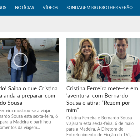
SOS
NOTÍCIAS
VÍDEOS
SONDAGEM BIG BROTHER VERÃO
o! Saiba o que Cristina
Cristina Ferreira mete-se em
ra anda a preparar com
‘aventura’ com Bernardo
do Sousa
Sousa e atira: “Rezem por
mim”
Ferreira mostrou-se a viajar
ardo Sousa esta sexta-feira, 6
Cristina Ferreira e Bernardo Sousa
 para a Madeira e partilhou
viajaram esta sexta-feira, 6 de maio
omentos da viagem...
para a Madeira. A Diretora de
Entretenimento de Ficção da TVI,...