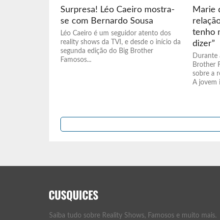
Surpresa! Léo Caeiro mostra-
Marie 
se com Bernardo Sousa
relaçã
tenho 
Léo Caeiro é um seguidor atento dos
reality shows da TVI, e desde o início da
dizer”
segunda edição do Big Brother
Durante 
Famosos...
Brother 
sobre a 
A jovem i
Saiba tudo sobre Reality Shows, Famosos e muito mais.